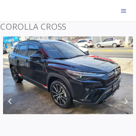
Ir
para
o
COROLLA CROSS
conteúdo