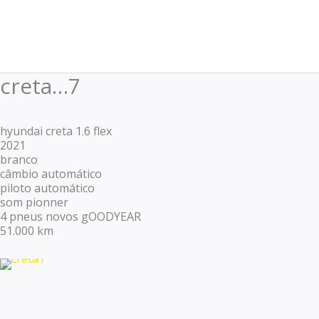
Ir
para
o
conteúdo
creta…7
hyundai creta 1.6 flex
2021
branco
câmbio automático
piloto automático
som pionner
4 pneus novos gOODYEAR
51.000 km