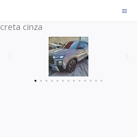
Ir
para
o
creta cinza
conteúdo