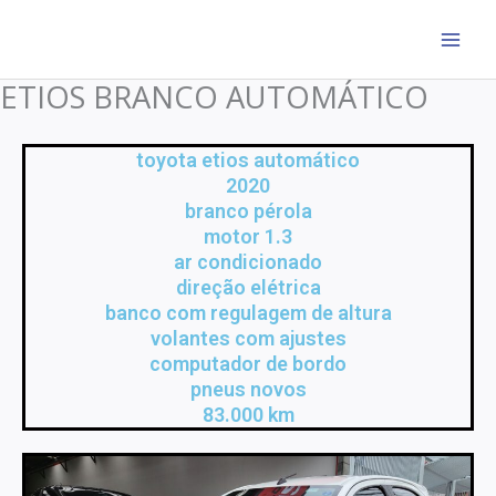
Ir
para
o
ETIOS BRANCO AUTOMÁTICO
conteúdo
toyota etios automático
2020
branco pérola
motor 1.3
ar condicionado
direção elétrica
banco com regulagem de altura
volantes com ajustes
computador de bordo
pneus novos
83.000 km