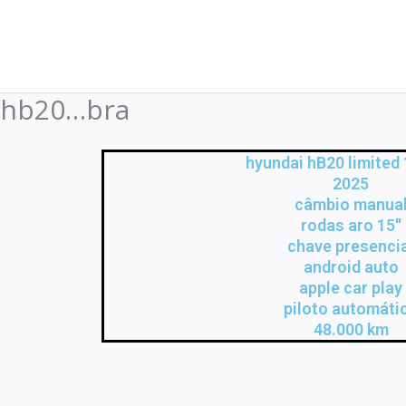
Ir
para
o
conteúdo
hb20…bra
hyundai hB20 limited 1
2025
câmbio manua
rodas aro 15''
chave presenci
android auto
apple car play
piloto automáti
48.000 km