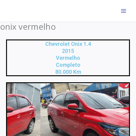
Ir
para
o
onix vermelho
conteúdo
Chevrolet Onix 1.4
2015
Vermelho
Completo
80.000 Km